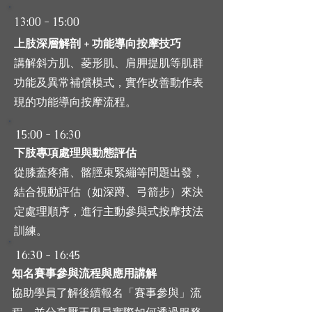
13:00 - 15:00
上肢深層解剖 + 功能導向按摩技巧
講解斜方肌、菱形肌、肩胛提肌等肌群
功能及異常補償模式，實作改善動作表
現的功能導向按摩流程。
15:00 - 16:30
下肢專項處理與動態評估
從膝蓋疼痛、髂脛束緊繃等問題出發，
結合視動評估（如深蹲、弓箭步）來決
定處理順序，進行主動參與式按摩技法
訓練。
16:30 - 16:45
知名賽事參與流程與應用講解
協助學員了解後續報名「賽事參與」流
程，並分享壓王學員實際如何透過服務