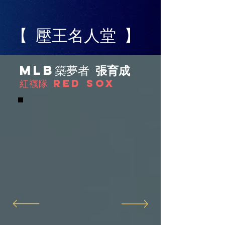
【 壓王名人堂 】
MLB築夢者
張育成
紅襪隊 RED SOX