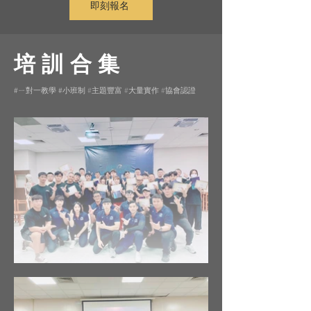
即刻報名
培訓合集
一教學
小班制 #主題豐富 #大量實作 #協會認證
#ㄧ對
#