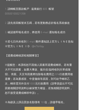
1. 請轉帳至匯款帳戶 : 遠東銀行 805 帳號
00500100021358
2. 請先填寫帳號末五碼，若有更動務必於報名系統修改
3. 確認後即報名成功，將使用 E-mail 通知報名成功
※
若七日內未收到 E-mail 郵件通知請上官方ＬＩＮＥ告知
※
官方ＬＩＮＥ ＩＤ :
@476rllqy
【退費或轉移課程相關事宜】
※提醒您：本課程恕不因個人因素而退費或轉班。若有重
大不可抗因素，如重大事故、服兵役(臨時收到兵單或徵
招)、喪親、天災等因素將扣除報名費用之20%行政費用後
退費；若為重感冒、中度傷病等原因，則可給予轉班乙
次，轉班需另外支付1000元行政費用（請學員提出不可抗
因素相關證明資料以確保雙方權益，若無相關證明資料，
恕不接受退費或轉班申請）。
※為顧及上課品質故名額僅有 10 位，請儘早報名。