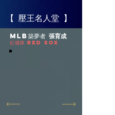
【 壓王名人堂 】
MLB築夢者
張育成
紅襪隊 RED SOX