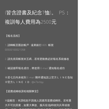
(皆含證書及紀念T恤)。 PS：
複訓每人費用為2500元
【報名流程】
1. 請轉帳至匯款帳戶 : 遠東銀行 805 帳號
00500100021358
2. 請先填寫帳號末五碼，若有更動務必於報名系統修改
3. 確認後即報名成功，將使用 E-mail 通知報名成功
※
若七日內未收到 E-mail 郵件通知請上官方ＬＩＮＥ告知
※
官方ＬＩＮＥ ＩＤ :
@476rllqy
【退費或轉移課程相關事宜】
※提醒您：本課程恕不因個人因素而退費或轉班。若有重
大不可抗因素，如重大事故、服兵役(臨時收到兵單或徵