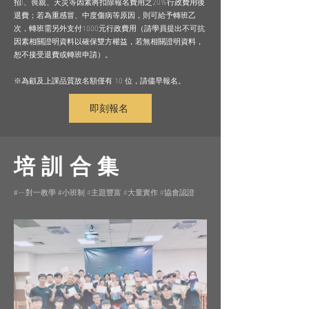
招)、喪親、天災等因素將扣除報名費用之20%行政費用後
退費；若為重感冒、中度傷病等原因，則可給予轉班乙
次，轉班需另外支付1000元行政費用（請學員提出不可抗
因素相關證明資料以確保雙方權益，若無相關證明資料，
恕不接受退費或轉班申請）。
※為顧及上課品質故名額僅有 10 位，請儘早報名。
即刻報名
培訓合集
一教學
小班制 #主題豐富 #大量實作 #協會認證
#ㄧ對
#