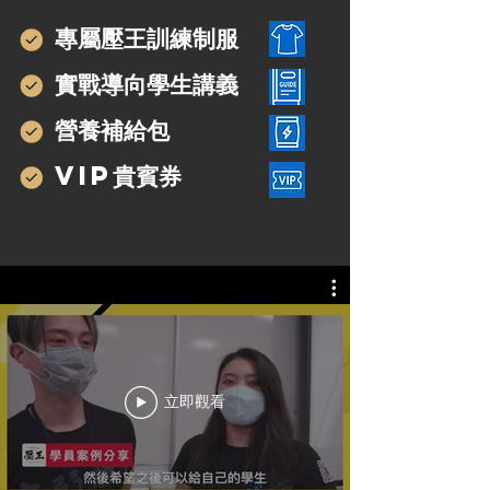
專屬壓王訓練制服
實戰導向學生講義
營養補給包
VIP貴賓券
立即觀看