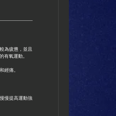
覺較為疲憊，並且
的有氧運動。
張和經痛。
以慢慢提高運動強