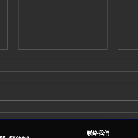
每天吞保健品？你可能不是缺
運動
乏維生素D，只是缺日照！專
消暑
家解析維生素D功效與正確補
無糖
聯絡我們
充法