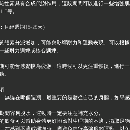
練：由於雌性素具有合成代謝作用，這段期間可以進行一些增強
IIT等。
月經週期15-28天）
練計劃：黃體素分泌增加，可能會影響耐力和運動表現。可以根
一些耐力訓練或核心訓練。
復：黃體期可能會感覺較為疲憊，這時候可以更注重恢復，進行
動。
項
體的聲音：無論在哪個週期，最重要的是聽從自己的身體，如果
分：生理期間容易脫水，運動時一定要注意補充水分。
給：合理的飲食可以幫助身體更好地應對生理期的不適，攝取足
強度運動：在感到不適或經痛時，應避免進行高強度的運動，以