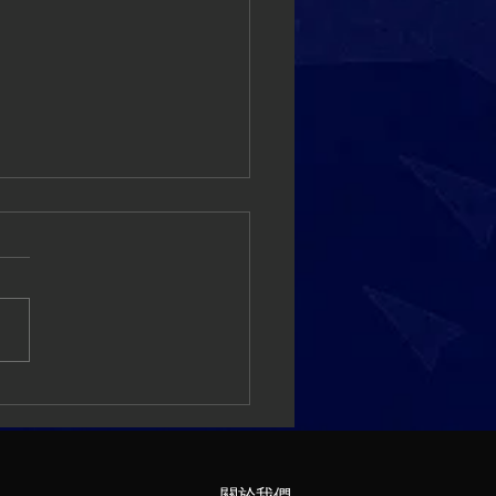
後喝什麼恢復最快？夏天
必備的「修復神隊友」：
綠茶全解析