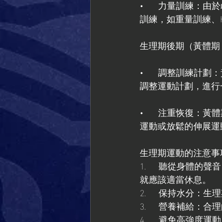
•      力量訓
訓練，如重量訓練、H
生理期後期（黃體期：
•      調整訓
調整運動計劃，進行
•      注重恢
運動或放鬆的伸展運
生理期運動的注意事
1.     聽從身
就應該適當休息。
2.     保持水
3.     營養補
4.     避免高