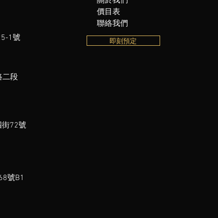
關於我們
價目表
聯絡我們
5-1號
即刻預定
路二段
街72號
8號B1