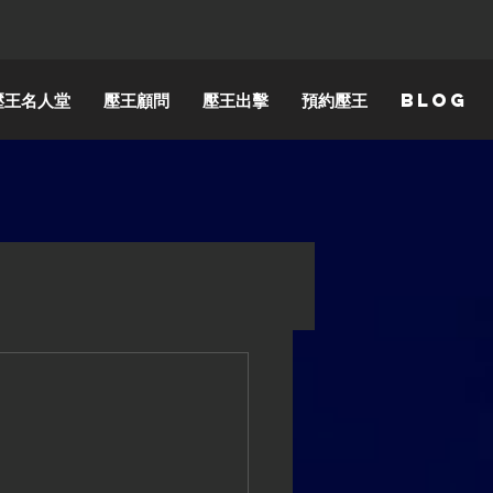
壓王名人堂
壓王顧問
壓王出擊
預約壓王
Blog