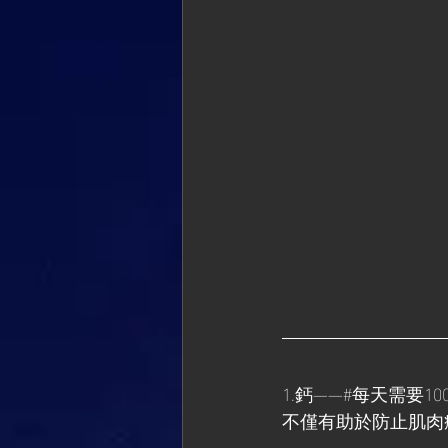
1.鈣——#每天需要1000
不僅有助於防止肌肉