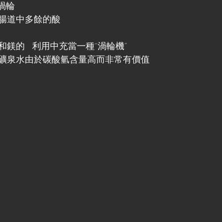
渦輪
腸道中多餘的酸
鎂的   利用中充當一種“渦輪機”
礦泉水由於碳酸氫含量高而非常有價值