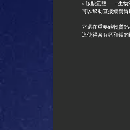
4.碳酸氫鹽——#生物
可以幫助直接緩衝胃
它還在重要礦物質鈣和
這使得含有鈣和鎂的