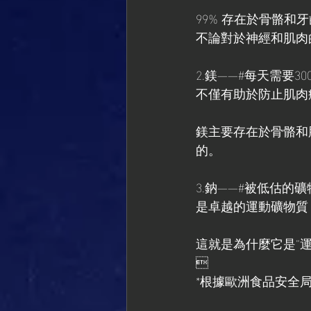
99% 存在於骨骼和牙齒
不論對於神經和肌肉
2.鎂——#每天需要300
不僅有助於防止肌肉
鎂主要存在於骨骼和
的。
3.鈉——#被低估的礦
是卓越的運動礦物質
這就是為什麼它是“運

*根據歐洲食品安全局 