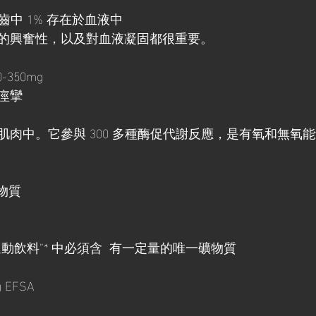
中 1% 存在於血液中
的興奮性，以及對血液凝固都很重要。
-350mg
痙攣
肌肉中。它參與 300 多種酶促代謝反應，是有氧和無氧
物質
 
動飲料”* 中必須含  有一定量的唯一礦物質
EFSA